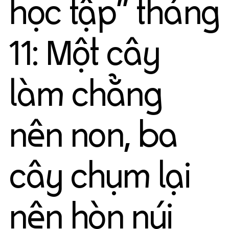
học tập" tháng
11: Một cây
làm chẳng
nên non, ba
cây chụm lại
nên hòn núi