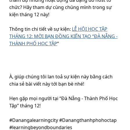
chức? Hãy tham dự cùng chúng mình trong sự
kiện tháng 12 này!
Thông tin chi tiết về sự kiện:
LỄ HỘI HỌC TẬP
THÁNG 12: MỜI BẠN ĐỒNG KIẾN TẠO “ĐÀ NẴNG -
THÀNH PHỐ HỌC TẬP
”
À, giúp chúng tôi lan toả sự kiện này bằng cách
chia sẻ bài viết này tới bạn bè nhé!
Hẹn gặp mọi người tại “Đà Nẵng - Thành Phố Học
Tập” tháng 12!
#Danangalearningcity #Danangthanhphohoctap
#learningbeyondboundaries