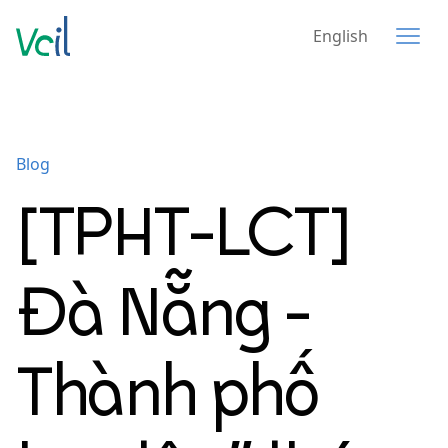
English
Blog
[TPHT-LCT]
Đà Nẵng -
Thành phố