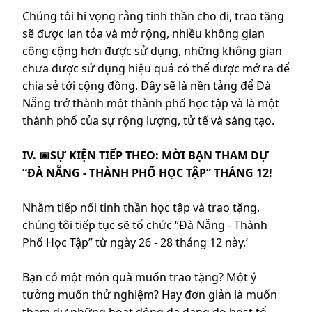
Chúng tôi hi vọng rằng tinh thần cho đi, trao tặng
sẽ được lan tỏa và mở rộng, nhiều không gian
công cộng hơn được sử dụng, những không gian
chưa được sử dụng hiệu quả có thể được mở ra để
chia sẻ tới cộng đồng. Đây sẽ là nền tảng để Đà
Nẵng trở thành một thành phố học tập và là một
thành phố của sự rộng lượng, tử tế và sáng tạo.
IV. 📅SỰ KIỆN TIẾP THEO: MỜI BẠN THAM DỰ
“ĐÀ NẴNG - THÀNH PHỐ HỌC TẬP” THÁNG 12!
Nhằm tiếp nối tinh thần học tập và trao tặng,
chúng tôi tiếp tục sẽ tổ chức “Đà Nẵng - Thành
Phố Học Tập” từ ngày 26 - 28 tháng 12 này.’
Bạn có một món quà muốn trao tặng? Một ý
tưởng muốn thử nghiệm? Hay đơn giản là muốn
tham dự những hoạt động đa dạng do host tổ