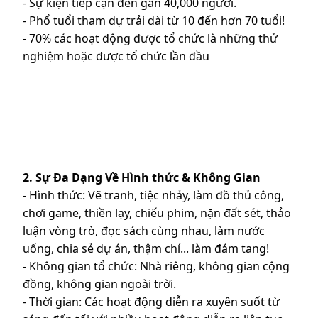
- Sự kiện tiếp cận đến gần 40,000 người.
- Phổ tuổi tham dự trải dài từ 10 đến hơn 70 tuổi!
- 70% các hoạt động được tổ chức là những thử
nghiệm hoặc được tổ chức lần đầu
2. Sự Đa Dạng Về Hình thức & Không Gian
- Hình thức: Vẽ tranh, tiệc nhảy, làm đồ thủ công,
chơi game, thiền lạy, chiếu phim, nặn đất sét, thảo
luận vòng trò, đọc sách cùng nhau, làm nước
uống, chia sẻ dự án, thậm chí... làm đám tang!
- Không gian tổ chức: Nhà riêng, không gian cộng
đồng, không gian ngoài trời.
- Thời gian: Các hoạt động diễn ra xuyên suốt từ