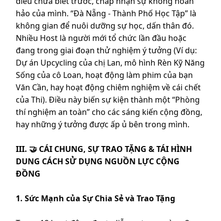
điều chưa biết trước, chấp nhận sự không hoàn
hảo của mình. “Đà Nẵng - Thành Phố Học Tập” là
không gian để nuôi dưỡng sự học, dấn thân đó.
Nhiều Host là người mới tổ chức lần đầu hoặc
đang trong giai đoạn thử nghiệm ý tưởng (Ví dụ:
Dự án Upcycling của chị Lan, mô hình Rèn Kỹ Năng
Sống của cô Loan, hoạt động làm phim của bạn
Văn Cần, hay hoạt động chiêm nghiệm về cái chết
của Thi). Điều này biến sự kiện thành một “Phòng
thí nghiệm an toàn” cho các sáng kiến cộng đồng,
hay những ý tưởng được ấp ủ bên trong mình.
III. 🤝 CÁI CHUNG, SỰ TRAO TẶNG & TÁI HÌNH
DUNG CÁCH SỬ DỤNG NGUỒN LỰC CỘNG
ĐỒNG
1. Sức Mạnh của Sự Chia Sẻ và Trao Tặng