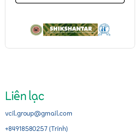
Liên lạc
vcil.group@gmail.com
+84918580257 (Trinh)