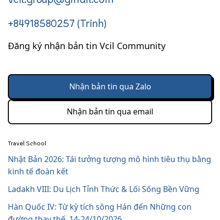
vcil.group@gmail.com
+84918580257 (Trinh)
Đăng ký nhận bản tin Vcil Community
Nhận bản tin qua Zalo
Nhận bản tin qua email
Travel School
Nhật Bản 2026: Tái tưởng tượng mô hình tiêu thụ bằng
kinh tế đoàn kết
Ladakh VIII: Du Lịch Tỉnh Thức & Lối Sống Bền Vững
Hàn Quốc IV: Từ kỳ tích sông Hán đến Những con
đường thay thế, 14-24/10/2026