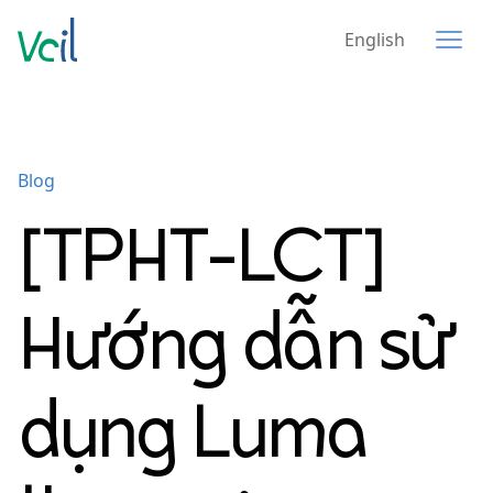
English
Blog
[TPHT-LCT]
Hướng dẫn sử
dụng Luma