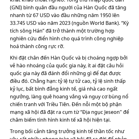
(GNI) bình quân đầu người của Hàn Quốc đã tăng
nhanh từ 67 USD vào đầu những năm 1950 lên
33.745 USD vào năm 2023 (nguồn World Bank). “Kỳ
tích sông Hán” đã trở thành một trường hợp
nghiên cứu điển hình cho quá trình công nghiệp
hoá thành công rực rỡ.
Khi đặt chân đến Hàn Quốc và bị choáng ngợp bởi
vẻ hào nhoáng của quốc gia này, ít ai đặt câu hỏi
quốc gia này đã đánh đổi những gì để đạt được
điều đó. Chẳng hạn: tỷ lệ tự tử cao, tỷ lệ sinh thấp
kỷ lục, bất bình đẳng kinh tế, giá nhà cao ngất
ngưởng, làng quê hoang vắng và nguy cơ bùng nổ
chiến tranh với Triều Tiên. Đến nỗi một bộ phận
mạng xã hội đã đặt ra cụm từ “Địa ngục Jeseon" để
châm biếm tình hình kinh tế xã hội hiện tại.
Trong bối cảnh tăng trưởng kinh tế thần tốc như
vậy, rất nhiều phong trào xã hội đã ra đời để phản