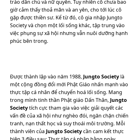
trào dân chủ và nữ quyền. Tuy nhiên cô chưa bao
giờ cảm thấy thoả mãn và an yên, cho tới lúc cô
gặp được thiền sư. Kể từ đó, cô gia nhập Jungto
Society và chọn một lối sống khác, tập trung vào
việc phụng sự xã hội nhưng vẫn nuôi dưỡng hạnh
phúc bên trong.
Được thành lập vào năm 1988,
Jungto Society
là
một cộng đồng đổi mới Phật Giáo nhấn mạnh vào
thực tập cá nhân để chuyển hoá lối sống. Mang
trong mình tinh thần Phật giáo Dấn Thân,
Jungto
Society
tích cực tham gia vào việc giải quyết các
vấn đề của xã hội như nghèo đói, ngăn chặn chiến
tranh, nạn thất học và suy thoái môi trường. Mỗi
thành viên của
Jungto Society
cần cam kết thực
hiện 3 điều sau: Thực tập cá nhân hằng ngày,