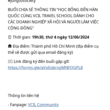
#jungtosociety
BUỔI CHIA SẺ THÔNG TIN “HỌC BỔNG ĐẾN HÀN
QUỐC CÙNG VCIL TRAVEL SCHOOL DÀNH CHO
CÁC DOANH NGHIỆP XÃ HỘI VÀ NGƯỜI LÀM VIỆC
CỘNG ĐỒNG”
⏰ Thời gian:
19h30, thứ 4 ngày 12/06/2024
🛖 Địa điểm: Thành phố Hồ Chí Minh (địa điểm cụ
thể sẽ được gửi qua email đăng ký)
👉🏼 Link đăng ký đến buổi gặp gỡ:
https://forms.gle/aVoEqbrsgMNFQGPL8
Thông tin liên hệ
- Fanpage:
VCIL Community