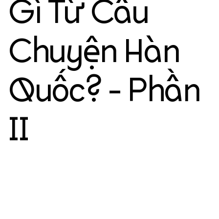
Gì Từ Câu
Chuyện Hàn
Quốc? - Phần
II