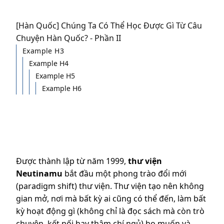
[Hàn Quốc] Chúng Ta Có Thể Học Được Gì Từ Câu
Chuyện Hàn Quốc? - Phần II
Example H3
Example H4
Example H5
Example H6
Được thành lập từ năm 1999,
thư viện
Neutinamu
bắt đầu một phong trào đổi mới
(paradigm shift) thư viện. Thư viện tạo nên không
gian mở, nơi mà bất kỳ ai cũng có thể đến, làm bất
kỳ hoạt động gì (không chỉ là đọc sách mà còn trò
chuyện, kết nối hay thậm chí ngủ) họ muốn và