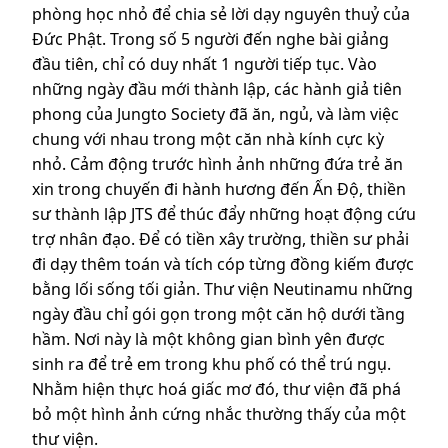
phòng học nhỏ để chia sẻ lời dạy nguyên thuỷ của
Đức Phật. Trong số 5 người đến nghe bài giảng
đầu tiên, chỉ có duy nhất 1 người tiếp tục. Vào
những ngày đầu mới thành lập, các hành giả tiên
phong của Jungto Society đã ăn, ngủ, và làm việc
chung với nhau trong một căn nhà kính cực kỳ
nhỏ. Cảm động trước hình ảnh những đứa trẻ ăn
xin trong chuyến đi hành hương đến Ấn Độ, thiền
sư thành lập JTS để thúc đẩy những hoạt động cứu
trợ nhân đạo. Để có tiền xây trường, thiền sư phải
đi dạy thêm toán và tích cóp từng đồng kiếm được
bằng lối sống tối giản. Thư viện Neutinamu những
ngày đầu chỉ gói gọn trong một căn hộ dưới tầng
hầm. Nơi này là một không gian bình yên được
sinh ra để trẻ em trong khu phố có thể trú ngụ.
Nhằm hiện thực hoá giấc mơ đó, thư viện đã phá
bỏ một hình ảnh cứng nhắc thường thấy của một
thư viện.