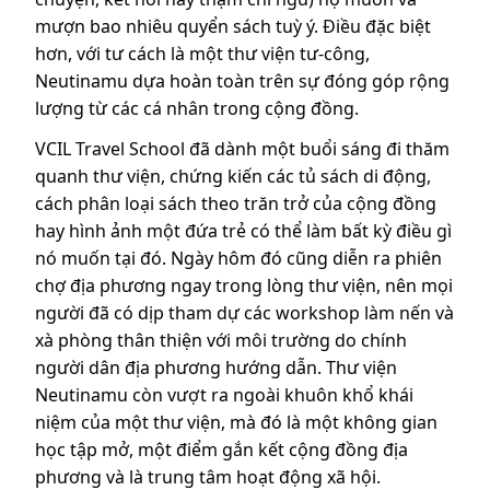
mượn bao nhiêu quyển sách tuỳ ý. Điều đặc biệt
hơn, với tư cách là một thư viện tư-công,
Neutinamu dựa hoàn toàn trên sự đóng góp rộng
lượng từ các cá nhân trong cộng đồng.
VCIL Travel School đã dành một buổi sáng đi thăm
quanh thư viện, chứng kiến các tủ sách di động,
cách phân loại sách theo trăn trở của cộng đồng
hay hình ảnh một đứa trẻ có thể làm bất kỳ điều gì
nó muốn tại đó. Ngày hôm đó cũng diễn ra phiên
chợ địa phương ngay trong lòng thư viện, nên mọi
người đã có dịp tham dự các workshop làm nến và
xà phòng thân thiện với môi trường do chính
người dân địa phương hướng dẫn. Thư viện
Neutinamu còn vượt ra ngoài khuôn khổ khái
niệm của một thư viện, mà đó là một không gian
học tập mở, một điểm gắn kết cộng đồng địa
phương và là trung tâm hoạt động xã hội.