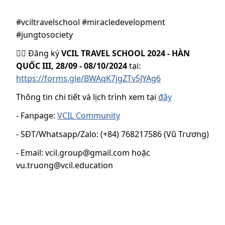
#vciltravelschool #miracledevelopment
#jungtosociety
👉🏼 Đăng ký
VCIL TRAVEL SCHOOL 2024 - HÀN
QUỐC III, 28/09 - 08/10/2024
tại:
https://forms.gle/BWAqK7jgZTv5JYAg6
Thông tin chi tiết và lịch trình xem tại
đây
- Fanpage:
VCIL Community
- SĐT/Whatsapp/Zalo: (+84) 768217586 (Vũ Trương)
- Email: vcil.group@gmail.com hoặc
vu.truong@vcil.education