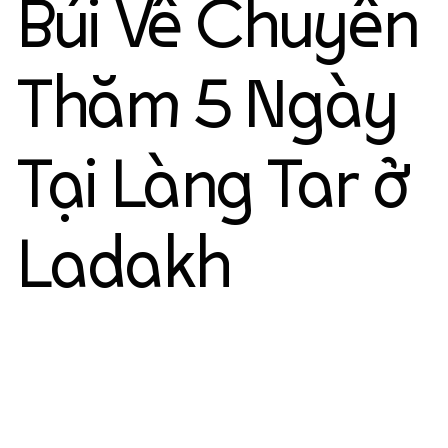
Búi Về Chuyến
Thăm 5 Ngày
Tại Làng Tar ở
Ladakh