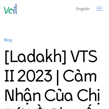
English
Blog
[Ladakh] VTS
II 2023 | Cảm
Nhận Của Chị