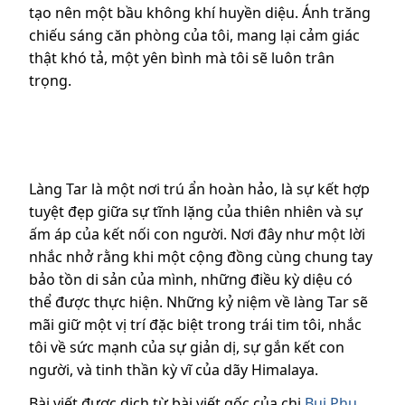
tạo nên một bầu không khí huyền diệu. Ánh trăng
chiếu sáng căn phòng của tôi, mang lại cảm giác
thật khó tả, một yên bình mà tôi sẽ luôn trân
trọng.
Làng Tar là một nơi trú ẩn hoàn hảo, là sự kết hợp
tuyệt đẹp giữa sự tĩnh lặng của thiên nhiên và sự
ấm áp của kết nối con người. Nơi đây như một lời
nhắc nhở rằng khi một cộng đồng cùng chung tay
bảo tồn di sản của mình, những điều kỳ diệu có
thể được thực hiện. Những kỷ niệm về làng Tar sẽ
mãi giữ một vị trí đặc biệt trong trái tim tôi, nhắc
tôi về sức mạnh của sự giản dị, sự gắn kết con
người, và tinh thần kỳ vĩ của dãy Himalaya.
Bài viết được dịch từ bài viết gốc của chị
Bui Phu
,