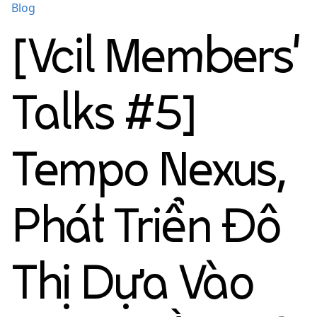
Blog
[Vcil Members'
Talks #5]
Tempo Nexus,
Phát Triển Đô
Thị Dựa Vào