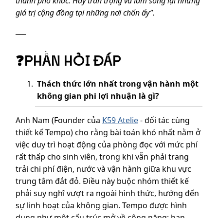
thành phố khác. Hãy trân trọng và làm sống lại những
giá trị cộng đồng tại những nơi chốn ấy”.
___
❓PHẦN HỎI ĐÁP
Thách thức lớn nhất trong vận hành một
không gian phi lợi nhuận là gì?
Anh Nam (Founder của
K59 Atelie
- đối tác cùng
thiết kế Tempo) cho rằng bài toán khó nhất nằm ở
việc duy trì hoạt động của phòng đọc với mức phí
rất thấp cho sinh viên, trong khi vẫn phải trang
trải chi phí điện, nước và vận hành giữa khu vực
trung tâm đắt đỏ. Điều này buộc nhóm thiết kế
phải suy nghĩ vượt ra ngoài hình thức, hướng đến
sự linh hoạt của không gian. Tempo được hình
dung như một cấu trúc mở về công năng: ban