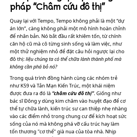
pháp “Châm cứu đô thị”
Quay lại với Tempo, Tempo không phải là một “dự
án lớn”, càng không phải một mô hình hoàn chỉnh
để nhân bản. Nó bắt đầu rất khiêm tốn, từ chính
căn hộ cũ mà cô từng sinh sống và làm việc, như
một thử nghiệm nhỏ để đặt câu hỏi ngược lại cho
đô thị:
liệu chúng ta có thể chữa lành thành phố mà
không cần phá bỏ nó?
Trong quá trình đồng hành cùng các nhóm trẻ
như K59 và Tản Mạn Kiến Trúc, một khái niệm
được đưa ra đó là
“châm cứu đô thị”
. Giống như
bác sĩ Đông y dùng kim châm vào huyệt đạo để cơ
thể tự chữa lành, kiến trúc sư can thiệp nhẹ nhàng
vào các điểm nhỏ trong chung cư để kích hoạt sức
sống của nó mà không phá vỡ cấu trúc hay làm
tổn thương "cơ thể" già nua của tòa nhà. Nhịp