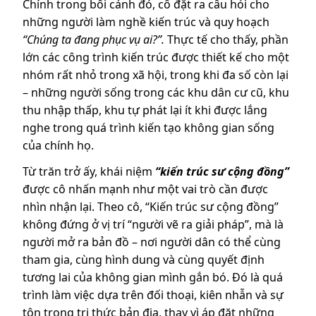
Chính trong bối cảnh đó, cô đặt ra câu hỏi cho
những người làm nghề kiến trúc và quy hoạch
“Chúng ta đang phục vụ ai?”.
Thực tế cho thấy, phần
lớn các công trình kiến trúc được thiết kế cho một
nhóm rất nhỏ trong xã hội, trong khi đa số còn lại
– những người sống trong các khu dân cư cũ, khu
thu nhập thấp, khu tự phát lại ít khi được lắng
nghe trong quá trình kiến tạo không gian sống
của chính họ.
Từ trăn trở ấy, khái niệm
“kiến trúc sư cộng đồng”
được cô nhấn mạnh như một vai trò cần được
nhìn nhận lại. Theo cô, “Kiến trúc sư cộng đồng”
không đứng ở vị trí “người vẽ ra giải pháp”, mà là
người mở ra bản đồ – nơi người dân có thể cùng
tham gia, cùng hình dung và cùng quyết định
tương lai của không gian mình gắn bó. Đó là quá
trình làm việc dựa trên đối thoại, kiên nhẫn và sự
tôn trọng tri thức bản địa, thay vì áp đặt những