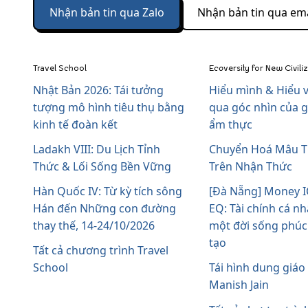
Nhận bản tin qua Zalo
Nhận bản tin qua ema
Travel School
Ecoversity for New Civili
Nhật Bản 2026: Tái tưởng
Hiểu mình & Hiểu v
tượng mô hình tiêu thụ bằng
qua góc nhìn của g
kinh tế đoàn kết
ẩm thực
Ladakh VIII: Du Lịch Tỉnh
Chuyển Hoá Mâu 
Thức & Lối Sống Bền Vững
Trên Nhận Thức
Hàn Quốc IV: Từ kỳ tích sông
[Đà Nẵng] Money I
Hán đến Những con đường
EQ: Tài chính cá n
thay thế, 14-24/10/2026
một đời sống phúc l
tạo
Tất cả chương trình Travel
School
Tái hình dung giáo
Manish Jain