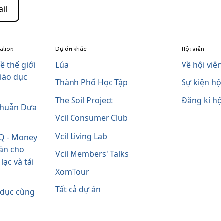
il
zation
Dự án khác
Hội viên
ề thế giới
Lúa
Về hội viên
iáo dục
Thành Phố Học Tập
Sự kiện hội
The Soil Project
Đăng kí hộ
Thuẫn Dựa
Vcil Consumer Club
Vcil Living Lab
Q - Money
hân cho
Vcil Members' Talks
ạc và tái
XomTour
Tất cả dự án
 dục cùng