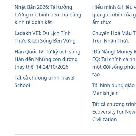
Nhật Bản 2026: Tái tưởng
Hiểu mình & Hiểu v
tượng mô hình tiêu thụ bằng
qua góc nhìn của g
kinh tế đoàn kết
ẩm thực
Ladakh VIII: Du Lịch Tỉnh
Chuyển Hoá Mâu 
Thức & Lối Sống Bền Vững
Trên Nhận Thức
Hàn Quốc IV: Từ kỳ tích sông
[Đà Nẵng] Money I
Hán đến Những con đường
EQ: Tài chính cá n
thay thế, 14-24/10/2026
một đời sống phúc l
tạo
Tất cả chương trình Travel
School
Tái hình dung giáo
Manish Jain
Tất cả chương trìn
Ecoversity for New
Civilization