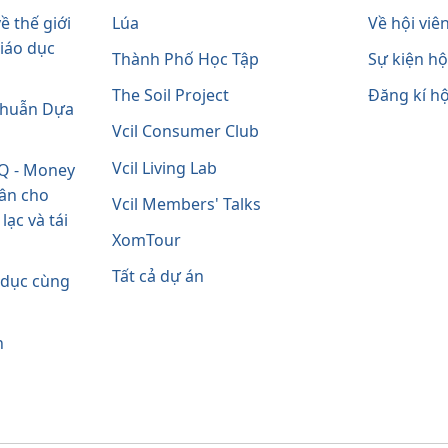
ề thế giới
Lúa
Về hội viên
iáo dục
Thành Phố Học Tập
Sự kiện hội
The Soil Project
Đăng kí hộ
Thuẫn Dựa
Vcil Consumer Club
Vcil Living Lab
Q - Money
hân cho
Vcil Members' Talks
ạc và tái
XomTour
Tất cả dự án
 dục cùng
h