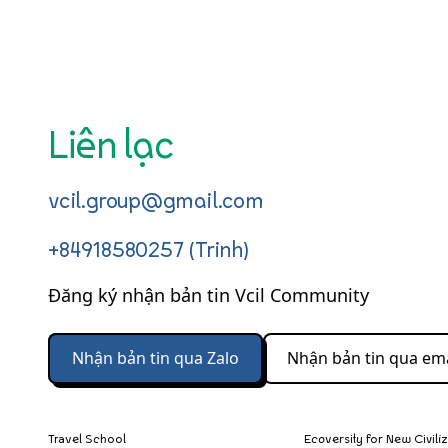
Liên lạc
vcil.group@gmail.com
+84918580257 (Trinh)
Đăng ký nhận bản tin Vcil Community
Nhận bản tin qua Zalo
Nhận bản tin qua ema
Travel School
Ecoversity for New Civili