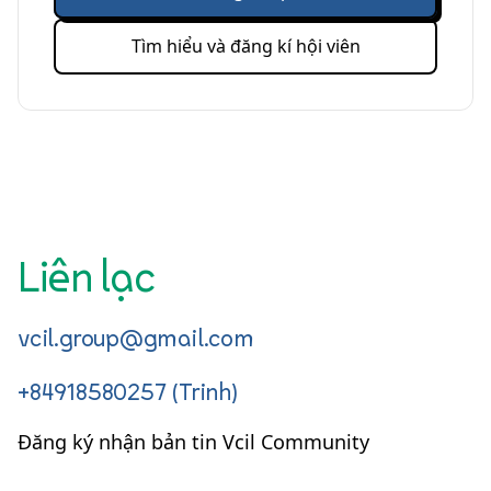
Tìm hiểu và đăng kí hội viên
Liên lạc
vcil.group@gmail.com
+84918580257 (Trinh)
Đăng ký nhận bản tin Vcil Community