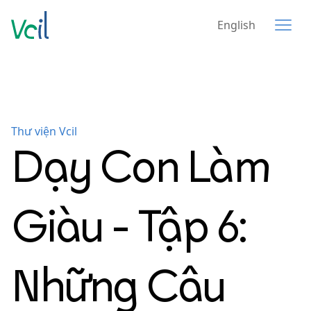
English
Thư viện Vcil
Dạy Con Làm
Giàu - Tập 6:
Những Câu