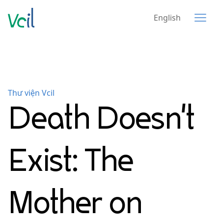
English
Thư viện Vcil
Death Doesn't
Exist: The
Mother on