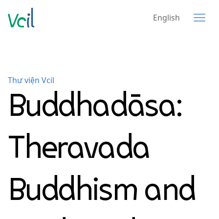
English
Thư viện Vcil
Buddhadāsa:
Theravada
Buddhism and