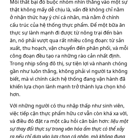
Mỗi thất bại đó buộc nhóm nhìn thẳng vào một sự
thật không mấy dễ chịu là, vấn đề không chỉ nằm
ở nhận thức hay ý chí cá nhân, mà nằm ở chính
cấu trúc của hệ thống thực phẩm. Để một bữa ăn
thực sự lành mạnh đi được từ nông trại đến bàn
ăn, nó phải vượt qua rất nhiều công đoạn: từ sản
xuất, thu hoạch, vận chuyển đến phân phối, và mỗi
công đoạn đều tạo ra những rào cản nhất định.
Trong nhịp sống đô thị, sự tiện lợi và nhanh chóng
gần như luôn thắng, không phải vì người ta không
biết, mà vì chính cách hệ thống đang vận hành đã
khiến lựa chọn lành mạnh trở thành lựa chọn khó
hơn.
Với những người có thu nhập thấp như sinh viên,
việc tiếp cận thực phẩm hữu cơ vẫn còn khá xa vời,
và điều đó đặt ra một câu hỏi căn bản hơn:
liệu một
sự thay đổi thực sự trong văn hóa ẩm thực có thể xảy
ra nếu chỉ dựa vào lựa chọn cá nhân, mà không đụng