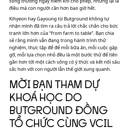
sống thường ngày hiếm khi cho phép, nhưng lại là
điều mà con người cần hơn bao giờ hết.
Kihyeon hay Gayoung từ Butground không tự
nhận mình đã tìm ra câu trả lời chắc chắn cho bức
tranh lớn hơn của “from farm to table”. Bạn chia
sẻ rằng mình vẫn đang trong hành trình thử
nghiệm, thực tập để để mỗi bữa ăn, mỗi cuộc gặp
gỡ, mỗi lựa chọn nhỏ đều là một bước thử để tiến
gần hơn tới một cách sống có ý thức và kết nối sâu
sắc hơn với con người lẫn thế giới xung quanh.
MỜI BẠN THAM DỰ
KHOÁ HỌC DO
BUTGROUND ĐỒNG
TỔ CHỨC CÙNG VCIL