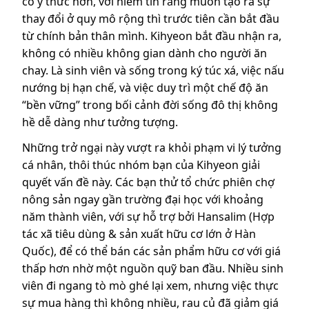
có ý thức hơn, với niềm tin rằng muốn tạo ra sự
thay đổi ở quy mô rộng thì trước tiên cần bắt đầu
từ chính bản thân mình. Kihyeon bắt đầu nhận ra,
không có nhiều không gian dành cho người ăn
chay. Là sinh viên và sống trong ký túc xá, việc nấu
nướng bị hạn chế, và việc duy trì một chế độ ăn
“bền vững” trong bối cảnh đời sống đô thị không
hề dễ dàng như tưởng tượng.
Những trở ngại này vượt ra khỏi phạm vi lý tưởng
cá nhân, thôi thúc nhóm bạn của Kihyeon giải
quyết vấn đề này. Các bạn thử tổ chức phiên chợ
nông sản ngay gần trường đại học với khoảng
năm thành viên, với sự hỗ trợ bởi Hansalim (Hợp
tác xã tiêu dùng & sản xuất hữu cơ lớn ở Hàn
Quốc), để có thể bán các sản phẩm hữu cơ với giá
thấp hơn nhờ một nguồn quỹ ban đầu. Nhiều sinh
viên đi ngang tò mò ghé lại xem, nhưng việc thực
sự mua hàng thì không nhiều, rau củ đã giảm giá