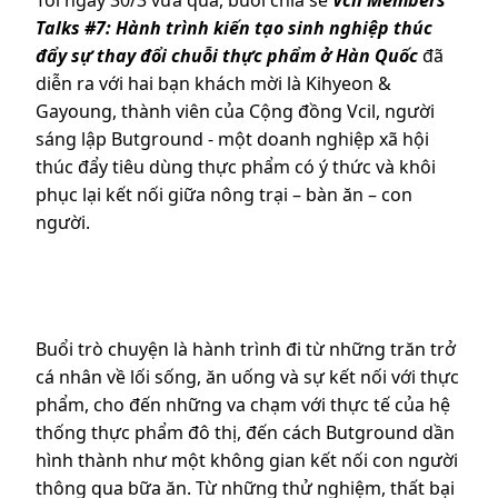
Tối ngày 30/3 vừa qua, buổi chia sẻ
Vcil Members’
Talks #7: Hành trình kiến tạo sinh nghiệp thúc
đẩy sự thay đổi chuỗi thực phẩm ở Hàn Quốc
đã
diễn ra với hai bạn khách mời là Kihyeon &
Gayoung, thành viên của Cộng đồng Vcil, người
sáng lập Butground - một doanh nghiệp xã hội
thúc đẩy tiêu dùng thực phẩm có ý thức và khôi
phục lại kết nối giữa nông trại – bàn ăn – con
người.
Buổi trò chuyện là hành trình đi từ những trăn trở
cá nhân về lối sống, ăn uống và sự kết nối với thực
phẩm, cho đến những va chạm với thực tế của hệ
thống thực phẩm đô thị, đến cách Butground dần
hình thành như một không gian kết nối con người
thông qua bữa ăn. Từ những thử nghiệm, thất bại