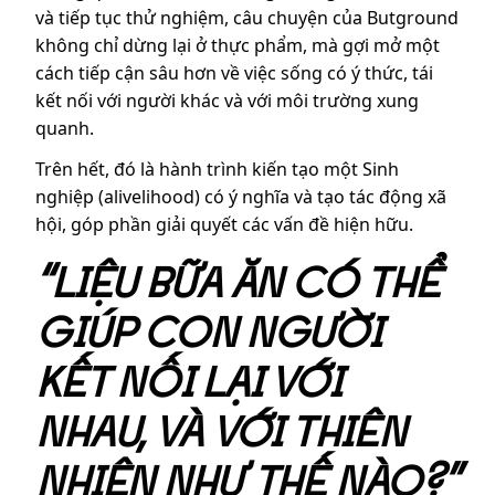
và tiếp tục thử nghiệm, câu chuyện của Butground
không chỉ dừng lại ở thực phẩm, mà gợi mở một
cách tiếp cận sâu hơn về việc sống có ý thức, tái
kết nối với người khác và với môi trường xung
quanh.
Trên hết, đó là hành trình kiến tạo một Sinh
nghiệp (alivelihood) có ý nghĩa và tạo tác động xã
hội, góp phần giải quyết các vấn đề hiện hữu.
“LIỆU BỮA ĂN CÓ THỂ
GIÚP CON NGƯỜI
KẾT NỐI LẠI VỚI
NHAU, VÀ VỚI THIÊN
NHIÊN NHƯ THẾ NÀO?”