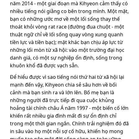
năm 2014 - một giai đoạn mà Kihyeon cảm thấy có
nhiều tiếng nói giằng co bên trong mình. Một mặt,
bạn có những ước mơ về một lối sống thay thế
thoát khỏi vòng rat race (đường đua chuột - một
thuật ngữ chỉ về lối sống quay vòng xung quanh
tiền lực và tiền bạc); mặt khác bạn chịu áp lực từ
những lối mòn từ xã hội: vào một trường đại học
danh giá, có một sự nghiệp ổn định, sống trong
khuôn khổ đã được vạch sẵn.
Để hiểu được vì sao tiếng nói thứ hai từ xã hội lại
mạnh đến vậy, Kihyeon chia sẻ sâu hơn về bối
cảnh mà bạn sinh ra và lớn lên. Bố mẹ bạn là
những người đã trực tiếp đi qua cuộc khủng
hoảng tài chính châu Á năm 1997 - một biến cố lớn
khiến rất nhiều gia đình mất đi sự ổn định chỉ
trong một thời gian ngắn. Chính trải nghiệm đó đã
in sâu vào họ một nỗi sợ cố hữu, khiến họ mong