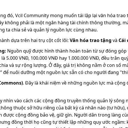
ng đó, Vcil Community mong muốn tái lập lại văn hóa trao t
ây không phải là một ngân hàng tài chính thông thường, m
g ta chia sẻ và quản lý nguồn lực cùng nhau.
ành dựa trên hai trụ cột cốt lõi:
Văn hóa trao tặng
và
Cái
ng:
Nguồn quỹ được hình thành hoàn toàn từ sự đóng góp t
là 5.000 VNĐ, 100.000 VNĐ hay 1.000.000 VNĐ, đều trân qu
chia và sự rộng lượng. Ở đây, giá trị không nằm ở con số m
ủ” để nuôi dưỡng một nguồn lực sẵn có cho người đang "thi
 Commons)
. Đây là khái niệm về những nguồn lực mà cộng 
y nhìn vào cách các cộng đồng truyền thống quản lý sông n
không thuộc sở hữu riêng của bất kỳ cá nhân nào (tư hữu),
 được cộng đồng bảo vệ, giữ gìn. Người dân trong làng cùn
nhưng đồng thời họ cũng tự thiết lập những quy ước ngầm: 