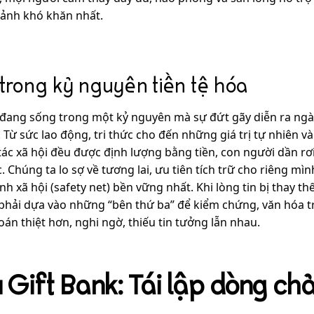
ảnh khó khăn nhất.
trong kỷ nguyên tiền tệ hóa
 đang sống trong một kỷ nguyên mà sự đứt gãy diễn ra ngày 
 Từ sức lao động, tri thức cho đến những giá trị tự nhiên 
tác xã hội đều được định lượng bằng tiền, con người dần rơi
. Chúng ta lo sợ về tương lai, ưu tiên tích trữ cho riêng m
inh xã hội (safety net) bền vững nhất. Khi lòng tin bị thay 
 phải dựa vào những “bên thứ ba” để kiểm chứng, văn hóa t
toán thiệt hơn, nghi ngờ, thiếu tin tưởng lẫn nhau.
u Gift Bank: Tái lập dòng ch