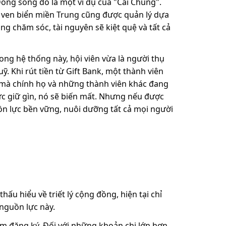
ng sông đó là một ví dụ của "Cái Chung".
ven biển miền Trung cũng được quản lý dựa
ng chăm sóc, tài nguyên sẽ kiệt quệ và tất cả
rong hệ thống này, hội viên vừa là người thụ
. Khi rút tiền từ Gift Bank, một thành viên
 mà chính họ và những thành viên khác đang
ức giữ gìn, nó sẽ biến mất. Nhưng nếu được
ồn lực bền vững, nuôi dưỡng tất cả mọi người
ấu hiểu về triết lý cộng đồng, hiện tại chỉ
nguồn lực này.
orm đăng ký. Đối với những khoản chi lớn hơn