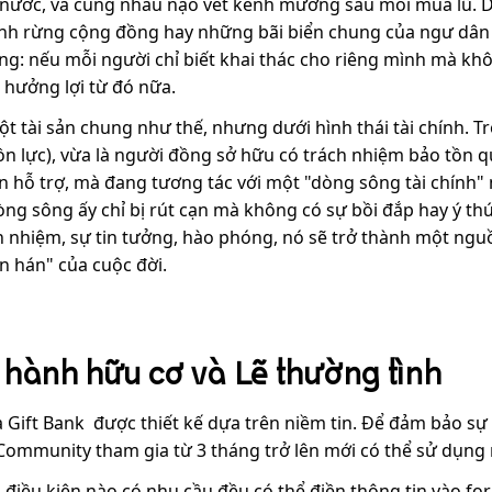
nước, và cùng nhau nạo vét kênh mương sau mỗi mùa lũ. Dò
nh rừng cộng đồng hay những bãi biển chung của ngư dân 
ng: nếu mỗi người chỉ biết khai thác cho riêng mình mà khô
hưởng lợi từ đó nữa.
ột tài sản chung như thế, nhưng dưới hình thái tài chính. T
 lực), vừa là người đồng sở hữu có trách nhiệm bảo tồn quỹ
 hỗ trợ, mà đang tương tác với một "dòng sông tài chính"
òng sông ấy chỉ bị rút cạn mà không có sự bồi đắp hay ý th
 nhiệm, sự tin tưởng, hào phóng, nó sẽ trở thành một ngu
 hán" của cuộc đời.
hành hữu cơ và Lẽ thường tình
Gift Bank được thiết kế dựa trên niềm tin. Để đảm bảo sự th
 Community tham gia từ 3 tháng trở lên mới có thể sử dụng 
ủ điều kiện nào có nhu cầu đều có thể điền thông tin vào f