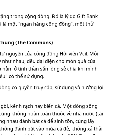
ặng trong cộng đồng. Đó là lý do Gift Bank
à là một “ngân hàng cộng đồng”, một thử
 chung (The Commons)
.
ự nguyện của cộng đồng Hội viên Vcil. Mỗi
ý như nhau, đều đại diện cho món quà của
à nằm ở tinh thần sẵn lòng sẻ chia khi mình
ếu" có thể sử dụng.
đồng có quyền truy cập, sử dụng và hưởng lợi
gòi, kênh rạch hay biển cả. Một dòng sông
 cũng không hoàn toàn thuộc về nhà nước (tài
g nhau đánh bắt cá để sinh tồn, cùng lấy
không đánh bắt vào mùa cá đẻ, không xả thải