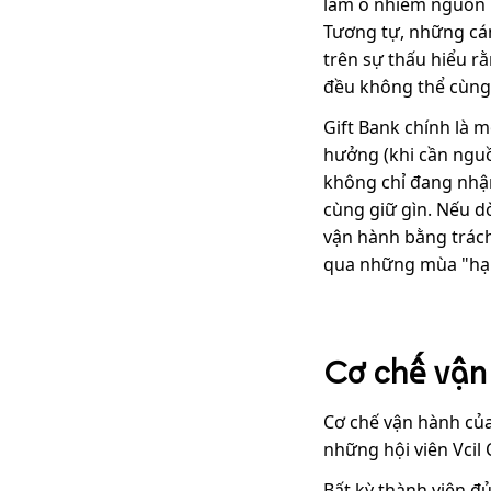
làm ô nhiễm nguồn 
Tương tự, những cá
trên sự thấu hiểu rằ
đều không thể cùng 
Gift Bank chính là m
hưởng (khi cần nguồn
không chỉ đang nhận
cùng giữ gìn. Nếu d
vận hành bằng trách
qua những mùa "hạn
Cơ chế vận 
Cơ chế vận hành của 
những hội viên Vcil
Bất kỳ thành viên đ