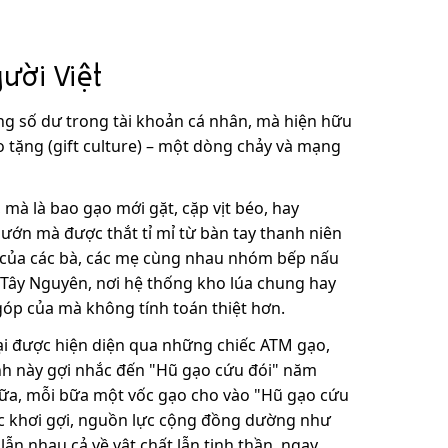
ười Việt
ng số dư trong tài khoản cá nhân, mà hiện hữu
 tặng (gift culture) – một dòng chảy và mạng
mà là bao gạo mới gặt, cặp vịt béo, hay
ớn mà được thắt tỉ mỉ từ bàn tay thanh niên
 của các bà, các mẹ cùng nhau nhóm bếp nấu
c Tây Nguyên, nơi hệ thống kho lúa chung hay
góp của mà không tính toán thiệt hơn.
lại được hiện diện qua những chiếc ATM gạo,
h này gợi nhắc đến "Hũ gạo cứu đói" năm
 bữa, mỗi bữa một vốc gạo cho vào "Hũ gạo cứu
ược khơi gợi, nguồn lực cộng đồng dường như
ẫn nhau cả về vật chất lẫn tinh thần, ngay