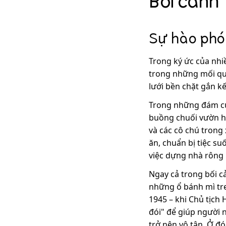
Bối cảnh
Example H4
Example H5
Sự hào phón
Example H6
Trong ký ức của nhi
trong những mối qua
lưới bền chặt gắn kế
Trong những đám cướ
buồng chuối vườn h
và các cô chú tron
ăn, chuẩn bị tiệc s
việc dựng nhà rông 
Ngay cả trong bối c
những ổ bánh mì tr
1945 – khi Chủ tịch
đói" để giúp người 
trở nên vô tận. Ở đó