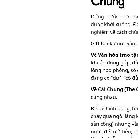
Chung"
Đứng trước thực trạ
được khởi xướng. Đ
nghiệm về cách chún
Gift Bank được vận h
Về Văn hóa trao tặ
khoản đóng góp, dù 
lòng hào phóng, sẻ 
đang có "dư", “có đ
Về
Cái Chung (The
cùng nhau.
Để dễ hình dung, hã
chảy qua ngôi làng 
sản công) nhưng vẫn
nước để tưới tiêu, 