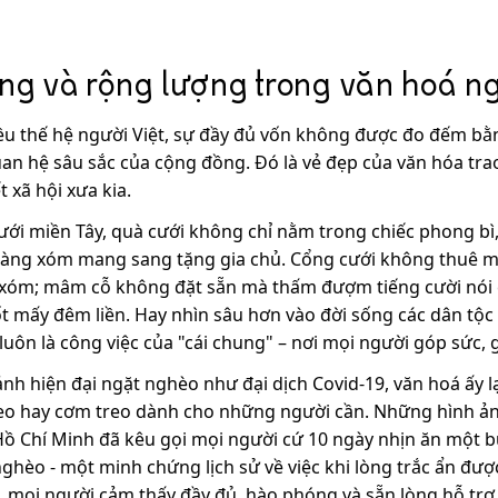
g và rộng lượng trong văn hoá ng
ều thế hệ người Việt, sự đầy đủ vốn không được đo đếm bằ
n hệ sâu sắc của cộng đồng. Đó là vẻ đẹp của văn hóa trao
t xã hội xưa kia.
i miền Tây, quà cưới không chỉ nằm trong chiếc phong bì, 
àng xóm mang sang tặng gia chủ. Cổng cưới không thuê mư
g xóm; mâm cỗ không đặt sẵn mà thấm đượm tiếng cười nói
uốt mấy đêm liền. Hay nhìn sâu hơn vào đời sống các dân tộ
luôn là công việc của "cái chung" – nơi mọi người góp sức, 
ảnh hiện đại ngặt nghèo như đại dịch Covid-19, văn hoá ấy 
eo hay cơm treo dành cho những người cần. Những hình ản
 Hồ Chí Minh đã kêu gọi mọi người cứ 10 ngày nhịn ăn một
nghèo - một minh chứng lịch sử về việc khi lòng trắc ẩn đ
, mọi người cảm thấy đầy đủ, hào phóng và sẵn lòng hỗ trợ l